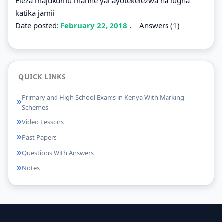
Eleza majukumu manne yanayotekelezwa na lugha
katika jamii
Date posted:
February 22, 2018
.
Answers (1)
QUICK LINKS
Primary and High School Exams in Kenya With Marking
Schemes
Video Lessons
Past Papers
Questions With Answers
Notes