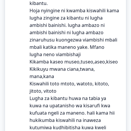
kibantu.
Hoja nyingine ni kwamba kiswahili kama
lugha zingine za kibantu ni lugha
ambishi bainishi. lugha ambazo ni
ambishi bainishi ni lugha ambazo
zinaruhusu kuongezwa viambishi mbali
mbali katika maneno yake. Mfano
lugha neno viambishaji
Kikamba kaseo museo,tuseo,aseo,kiseo
Kikikuyu mwana ciana,twana,
mana,kana
Kiswahili toto mtoto, watoto, kitoto,
jitoto, vitoto
Lugha za kibantu huwa na tabia ya
kuwa na upatanisho wa kisarufi kwa
kufuata ngeli za maneno. hali kama hii
hukikumba kiswahili na inaweza
kutumiwa kudhibitisha kuwa kweli