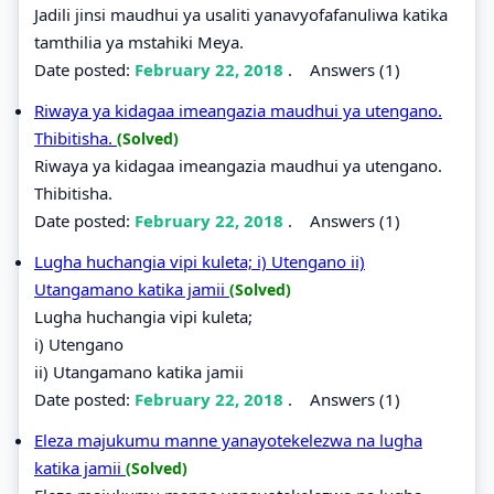
Jadili jinsi maudhui ya usaliti yanavyofafanuliwa katika
tamthilia ya mstahiki Meya.
Date posted:
February 22, 2018
.
Answers (1)
Riwaya ya kidagaa imeangazia maudhui ya utengano.
Thibitisha.
(Solved)
Riwaya ya kidagaa imeangazia maudhui ya utengano.
Thibitisha.
Date posted:
February 22, 2018
.
Answers (1)
Lugha huchangia vipi kuleta; i) Utengano ii)
Utangamano katika jamii
(Solved)
Lugha huchangia vipi kuleta;
i) Utengano
ii) Utangamano katika jamii
Date posted:
February 22, 2018
.
Answers (1)
Eleza majukumu manne yanayotekelezwa na lugha
katika jamii
(Solved)