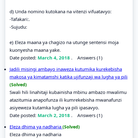
d) Unda nomino kutokana na vitenzi vifuatavyo:
-Tafakari:.
-Sujudu:
e) Eleza maana ya chagizo na utunge sentensi moja
kuonyesha maana yake.
Date posted:
March 4, 2018
.
Answers (1)
Jadili misingi ambayo inaweza kutumika kurekebisha
makosa ya kimatamshi katika ujifunzaji wa lugha ya pili
(Solved)
Swali hili linahitaji kubainisha mbinu ambazo mwalimu
atazitumia anapofunza ili kumrekebisha mwanafunzi
asiyeweza kutamka lugha ya pili ipasavyo.
Date posted:
March 2, 2018
.
Answers (1)
Eleza dhima ya nadharia
(Solved)
Eleza dhima ya nadharia