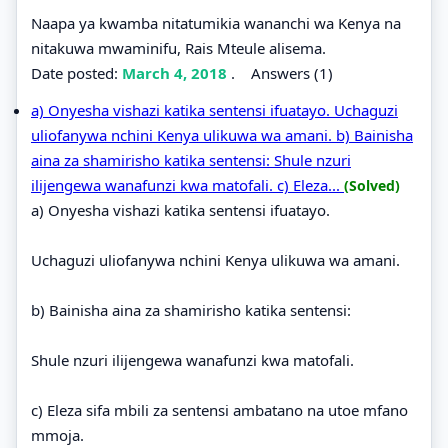
Naapa ya kwamba nitatumikia wananchi wa Kenya na
nitakuwa mwaminifu, Rais Mteule alisema.
Date posted:
March 4, 2018
.
Answers (1)
a) Onyesha vishazi katika sentensi ifuatayo. Uchaguzi
uliofanywa nchini Kenya ulikuwa wa amani. b) Bainisha
aina za shamirisho katika sentensi: Shule nzuri
ilijengewa wanafunzi kwa matofali. c) Eleza...
(Solved)
a) Onyesha vishazi katika sentensi ifuatayo.
Uchaguzi uliofanywa nchini Kenya ulikuwa wa amani.
b) Bainisha aina za shamirisho katika sentensi:
Shule nzuri ilijengewa wanafunzi kwa matofali.
c) Eleza sifa mbili za sentensi ambatano na utoe mfano
mmoja.