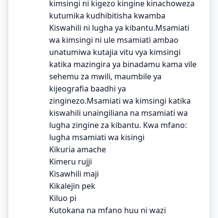
kimsingi ni kigezo kingine kinachoweza
kutumika kudhibitisha kwamba
Kiswahili ni lugha ya kibantu.Msamiati
wa kimsingi ni ule msamiati ambao
unatumiwa kutajia vitu vya kimsingi
katika mazingira ya binadamu kama vile
sehemu za mwili, maumbile ya
kijeografia baadhi ya
zinginezo.Msamiati wa kimsingi katika
kiswahili unaingiliana na msamiati wa
lugha zingine za kibantu. Kwa mfano:
lugha msamiati wa kisingi
Kikuria amache
Kimeru rujji
Kisawhili maji
Kikalejin pek
Kiluo pi
Kutokana na mfano huu ni wazi