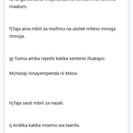
maalum.
f)Taja aina mbili za mofimu na utolee mfano mmoja
mmoja.
g) Tumia amba rejeshi katika sentensi ifuatayo:
Mchezaji ninayempenda ni Messi.
h)Taja sauti mbili za nazali.
i) Andika katika msemo wa taarifa.