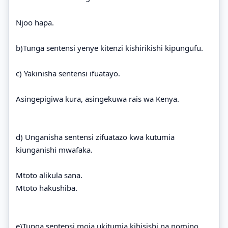
Njoo hapa.
b)Tunga sentensi yenye kitenzi kishirikishi kipungufu.
c) Yakinisha sentensi ifuatayo.
Asingepigiwa kura, asingekuwa rais wa Kenya.
d) Unganisha sentensi zifuatazo kwa kutumia
kiunganishi mwafaka.
Mtoto alikula sana.
Mtoto hakushiba.
e)Tunga sentensi moja ukitumia kihisishi na nomino