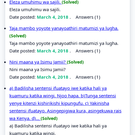
Eleza umuhimu wa sajili.
(Solved)
Eleza umuhimu wa sajili.
Date posted:
March 4, 2018
.
Answers (1)
Taja mambo yoyote yanayoathiri matumizi ya lugha.
(Solved)
Taja mambo yoyote yanayoathiri matumizi ya lugha.
Date posted:
March 4, 2018
.
Answers (1)
Nini maana ya Isimu Jamii?
(Solved)
Nini maana ya Isimu Jamii?
Date posted:
March 4, 2018
.
Answers (1)
a) Badilisha sentensi ifuatayo iwe katika hali ya
kuamuru katika wingi. Njoo hapa. b)Tunga sentensi
yenye kitenzi kishirikishi kipungufu. c) Yakinisha
sentensi ifuatayo. Asingepigiwa kura, asingekuwa rais
wa Kenya. d)...
(Solved)
a) Badilisha sentensi ifuatayo iwe katika hali ya
kuamuru katika wingi.