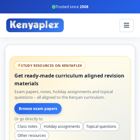
Trusted since
2008
STUDY RESOURCES ON KENYAPLEX
Get ready-made curriculum aligned revision
materials
Exam papers, notes, holiday assignments and topical
questions – all aligned to the Kenyan curriculum.
Browse exam papers
Or go directly to:
Class notes
Holiday assignments
Topical questions
Other resources