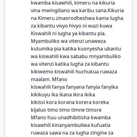
kwamba kisawhili, kimeru na kikuria
vina mwingiliano wa karibu sana.Kikuria
na Kimeru zinaorodheshwa kama lugha
za kibantu vivyo hivyo ni wazi kuwa
Kiswahili ni lugha ya kibantu pia.
Myambuliko wa vitenzi unaweza
kutumika pia katika kuonyesha ubantu
wa kiswahili kwa sababu mnyambuliko
wa vitenzi katika lugha za kibantu
kikiwemo kiswahili huchukua ruwaza
maalam. Mfano
kiswahili fanya fanyana fanyia fanyika
kikikuyu ika ikana ikira ikika
kikissi kora korana korera koreka
kijaluo timo timo timne timore
Mfano huu unadhibitisha kwamba
kisawhili kinanyambuliwa kufuatia
ruwaza sawa na za lugha zingine za