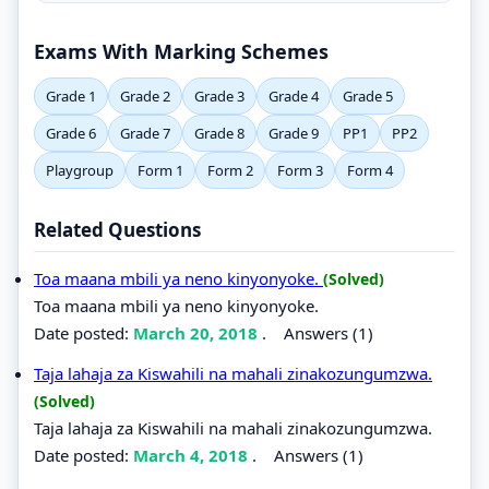
Exams With Marking Schemes
Grade 1
Grade 2
Grade 3
Grade 4
Grade 5
Grade 6
Grade 7
Grade 8
Grade 9
PP1
PP2
Playgroup
Form 1
Form 2
Form 3
Form 4
Related Questions
Toa maana mbili ya neno kinyonyoke.
(Solved)
Toa maana mbili ya neno kinyonyoke.
Date posted:
March 20, 2018
.
Answers (1)
Taja lahaja za Kiswahili na mahali zinakozungumzwa.
(Solved)
Taja lahaja za Kiswahili na mahali zinakozungumzwa.
Date posted:
March 4, 2018
.
Answers (1)