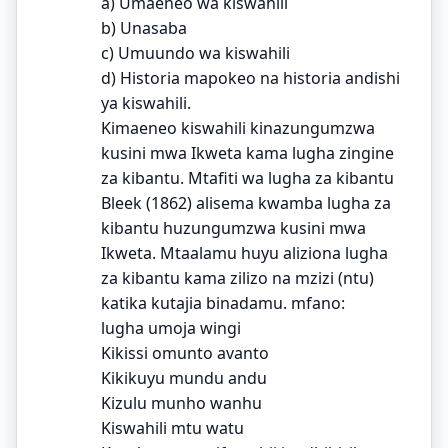
a) Umaeneo wa kiswahili
b) Unasaba
c) Umuundo wa kiswahili
d) Historia mapokeo na historia andishi
ya kiswahili.
Kimaeneo kiswahili kinazungumzwa
kusini mwa Ikweta kama lugha zingine
za kibantu. Mtafiti wa lugha za kibantu
Bleek (1862) alisema kwamba lugha za
kibantu huzungumzwa kusini mwa
Ikweta. Mtaalamu huyu aliziona lugha
za kibantu kama zilizo na mzizi (ntu)
katika kutajia binadamu. mfano:
lugha umoja wingi
Kikissi omunto avanto
Kikikuyu mundu andu
Kizulu munho wanhu
Kiswahili mtu watu