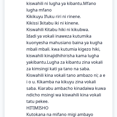
kiswahili ni lugha ya kibantu.Mfano
lugha mfano
Kikikuyu Ifuku riri ni rinene.
Kikissi Ikitabu iki ni kinene.
Kiswahili Kitabu hiki ni kikubwa.
Idadi ya vokali inaweza kutumika
kuonyesha mahusiano baina ya kugha
mbali mbali. kwa kutumia kigezo hiki,
kiswahili kinajidhihirisha kama lugha
yakibantu.Lugha za kibantu zina vokali
za kimsingi kati ya tano na saba.
Kiswahili kina vokali tano ambazo ni; a e
i o u. Kikamba na kikuyu zina vokali
saba. Kiarabu ambacho kinadaiwa kuwa
ndicho msingi wa kiswahili kina vokali
tatu pekee.
HITIMISHO
Kutokana na mifano migi ambayo