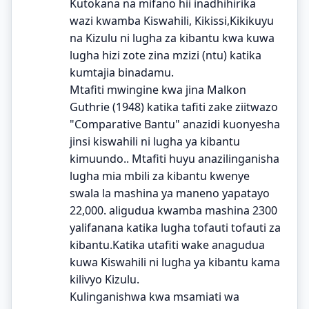
Kutokana na mifano hii inadhihirika
wazi kwamba Kiswahili, Kikissi,Kikikuyu
na Kizulu ni lugha za kibantu kwa kuwa
lugha hizi zote zina mzizi (ntu) katika
kumtajia binadamu.
Mtafiti mwingine kwa jina Malkon
Guthrie (1948) katika tafiti zake ziitwazo
"Comparative Bantu" anazidi kuonyesha
jinsi kiswahili ni lugha ya kibantu
kimuundo.. Mtafiti huyu anazilinganisha
lugha mia mbili za kibantu kwenye
swala la mashina ya maneno yapatayo
22,000. aligudua kwamba mashina 2300
yalifanana katika lugha tofauti tofauti za
kibantu.Katika utafiti wake anagudua
kuwa Kiswahili ni lugha ya kibantu kama
kilivyo Kizulu.
Kulinganishwa kwa msamiati wa