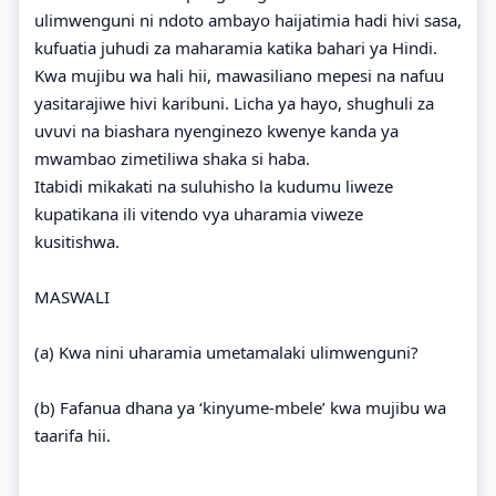
ulimwenguni ni ndoto ambayo haijatimia hadi hivi sasa,
kufuatia juhudi za maharamia katika bahari ya Hindi.
Kwa mujibu wa hali hii, mawasiliano mepesi na nafuu
yasitarajiwe hivi karibuni. Licha ya hayo, shughuli za
uvuvi na biashara nyenginezo kwenye kanda ya
mwambao zimetiliwa shaka si haba.
Itabidi mikakati na suluhisho la kudumu liweze
kupatikana ili vitendo vya uharamia viweze
kusitishwa.
MASWALI
(a) Kwa nini uharamia umetamalaki ulimwenguni?
(b) Fafanua dhana ya ‘kinyume-mbele’ kwa mujibu wa
taarifa hii.