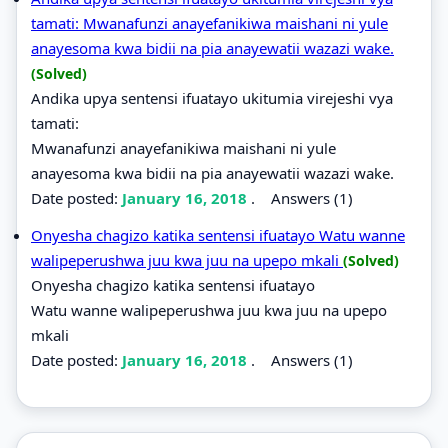
tamati: Mwanafunzi anayefanikiwa maishani ni yule
anayesoma kwa bidii na pia anayewatii wazazi wake.
(Solved)
Andika upya sentensi ifuatayo ukitumia virejeshi vya
tamati:
Mwanafunzi anayefanikiwa maishani ni yule
anayesoma kwa bidii na pia anayewatii wazazi wake.
Date posted:
January 16, 2018
.
Answers (1)
Onyesha chagizo katika sentensi ifuatayo Watu wanne
walipeperushwa juu kwa juu na upepo mkali
(Solved)
Onyesha chagizo katika sentensi ifuatayo
Watu wanne walipeperushwa juu kwa juu na upepo
mkali
Date posted:
January 16, 2018
.
Answers (1)