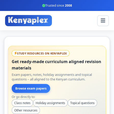
Trusted since
2008
STUDY RESOURCES ON KENYAPLEX
Get ready-made curriculum aligned revision
materials
Exam papers, notes, holiday assignments and topical
questions – all aligned to the Kenyan curriculum.
Browse exam papers
Or go directly to:
Class notes
Holiday assignments
Topical questions
Other resources