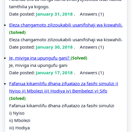
tamthilia ya kigogo.
Date posted:
January 31, 2018
.
Answers (1)
Eleza changamoto zilizoukabili usanifishaji wa kiswahili.
(Solved)
Eleza changamoto zilizoukabili usanifishaji wa kiswahili.
Date posted:
January 30, 2018
.
Answers (1)
Je, miviga ina upungufu gani?
(Solved)
Je, miviga ina upungufu gani
Date posted:
January 17, 2018
.
Answers (1)
Fafanua kikamilifu dhana zifuatazo za fasihi simulizi i)
Nyiso ii) Mbolezi iii) Hodiya iv) Bembelezi v) Sifo
(Solved)
Fafanua kikamilifu dhana zifuatazo za fasihi simulizi
i) Nyiso
ii) Mbolezi
iii) Hodiya