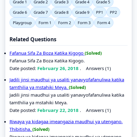
Grade 1
Grade 2
Grade 3
Grade 4
Grade 5
Grade 6
Grade 7
Grade 8
Grade 9
PP1
PP2
Playgroup
Form 1
Form 2
Form 3
Form 4
Related Questions
Fafanua Sifa Za Boza Katika Kigogo
(Solved)
Fafanua Sifa Za Boza Katika Kigogo.
Date posted:
February 26, 2018
.
Answers (1)
Jadili jinsi maudhui ya usaliti yanavyofafanuliwa katika
tamthilia ya mstahiki Meya.
(Solved)
Jadili jinsi maudhui ya usaliti yanavyofafanuliwa katika
tamthilia ya mstahiki Meya.
Date posted:
February 22, 2018
.
Answers (1)
Riwaya ya kidagaa imeangazia maudhui ya utengano.
Thibitisha.
(Solved)
Riwaya ya kidagaa imeangazia maudhui ya utengano.