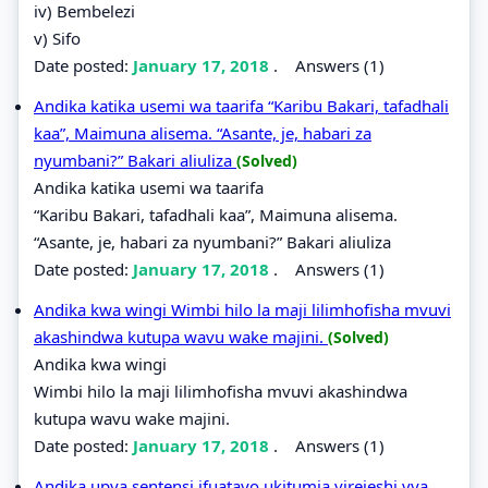
iv) Bembelezi
v) Sifo
Date posted:
January 17, 2018
.
Answers (1)
Andika katika usemi wa taarifa “Karibu Bakari, tafadhali
kaa”, Maimuna alisema. “Asante, je, habari za
nyumbani?” Bakari aliuliza
(Solved)
Andika katika usemi wa taarifa
“Karibu Bakari, tafadhali kaa”, Maimuna alisema.
“Asante, je, habari za nyumbani?” Bakari aliuliza
Date posted:
January 17, 2018
.
Answers (1)
Andika kwa wingi Wimbi hilo la maji lilimhofisha mvuvi
akashindwa kutupa wavu wake majini.
(Solved)
Andika kwa wingi
Wimbi hilo la maji lilimhofisha mvuvi akashindwa
kutupa wavu wake majini.
Date posted:
January 17, 2018
.
Answers (1)
Andika upya sentensi ifuatayo ukitumia virejeshi vya