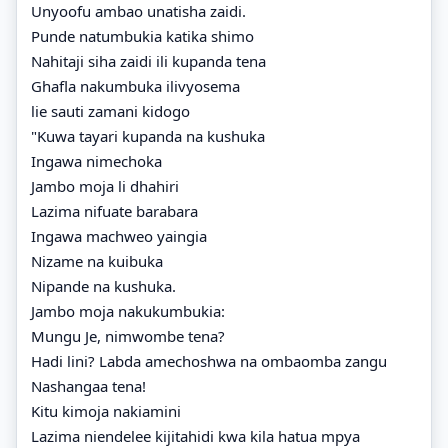
Unyoofu ambao unatisha zaidi.
Punde natumbukia katika shimo
Nahitaji siha zaidi ili kupanda tena
Ghafla nakumbuka ilivyosema
lie sauti zamani kidogo
"Kuwa tayari kupanda na kushuka
Ingawa nimechoka
Jambo moja li dhahiri
Lazima nifuate barabara
Ingawa machweo yaingia
Nizame na kuibuka
Nipande na kushuka.
Jambo moja nakukumbukia:
Mungu Je, nimwombe tena?
Hadi lini? Labda amechoshwa na ombaomba zangu
Nashangaa tena!
Kitu kimoja nakiamini
Lazima niendelee kijitahidi kwa kila hatua mpya