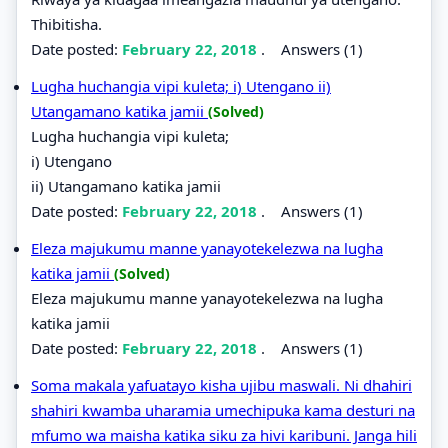
Thibitisha.
Date posted:
February 22, 2018
.
Answers (1)
Lugha huchangia vipi kuleta; i) Utengano ii)
Utangamano katika jamii
(Solved)
Lugha huchangia vipi kuleta;
i) Utengano
ii) Utangamano katika jamii
Date posted:
February 22, 2018
.
Answers (1)
Eleza majukumu manne yanayotekelezwa na lugha
katika jamii
(Solved)
Eleza majukumu manne yanayotekelezwa na lugha
katika jamii
Date posted:
February 22, 2018
.
Answers (1)
Soma makala yafuatayo kisha ujibu maswali. Ni dhahiri
shahiri kwamba uharamia umechipuka kama desturi na
mfumo wa maisha katika siku za hivi karibuni. Janga hili