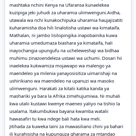
mashtaka nchini Kenya na Ufaransa kunaelekea
kuzipiga jeki juhudi za uharamia ulimwenguni.Aidha,
utawala wa nchi kunakochipuka uharamia haujajizatiti
kuharamisha doa hili linalotisha ustawi wa kimataifa.
Mathalan, ni jambo lisilopingika inapobainika kuwa
uharamia umedumaza biashara ya kimataifa, hali
inayochangia upungufu na ucheleweshaji wa bidhaa
muhimu zinazoendeleza ustawi wa uchumi. Dosari hii
inaelekea kukwamiza mojawapo wa malengo ya
maendeleo ya milenia yanayosisitiza uimarishaji na
ushirikiano wa maendeleo na upanuzi wa masoko
ulimwenguni. Harakati za kitalii katika kanda ya
mashariki ya bara la Afrika zimehujumiwa. Ni muhali
kwa utalii kustawi kwenye maeneo yaliyo na tishio la
usalama. ltakumbukwa bayana kwamba watalii
hawasafiri tu kwa ndege bali hata kwa meli.
Jitihada za kuweka laini za mawasiliano chini ya bahari
ili kurahisisha na kupunguza gharama za mtandao