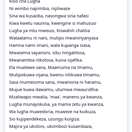
Kilio cha Lugha
Ni wimbo najiimbia, nijiliwaze
Sina wa kusaidia, nasongwa sina nafasi
Kiwa kwetu naumia, kwengine si mahususi
Lugha ya mtu mweusi, Kiswahili chalilia
Wataalamu ni nani, mulipo mwaninyanyasa
Hamna nami imani, wala kupanga siasa,
Mwasema sayansini, siku ningalitosa,
Mwanambia nikotosa, kuiva sijafika.
Ela muelewe sana, Maamuma na Imamu,
Mulipokuwa vijana, kwenu nilikuwa timamu,
Sasa mumesoma sana, mwaniona ni haramu,
Mujue kuwa dawamu, utumwa mwauridhia.
Mzaliwapo mwalia, 'maa', maneno ya kwanza,
Lugha munayokulia, ya mama zetu ya kwanza,
Wa lugha muwedoria, muweze na kuikuza,
Sio kujipendekeza, uzungu kuigiza.
Majira ya ukoloni, ukombozi kusambaza,