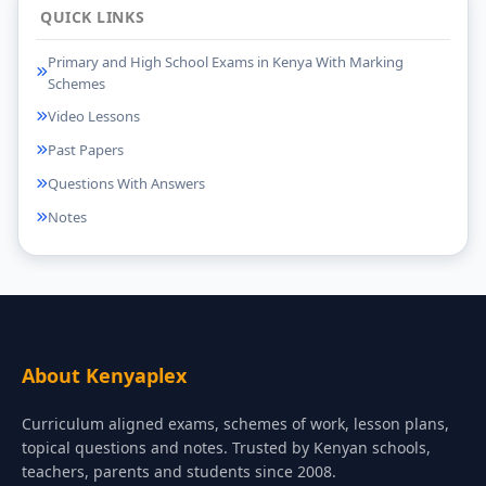
QUICK LINKS
Primary and High School Exams in Kenya With Marking
Schemes
Video Lessons
Past Papers
Questions With Answers
Notes
About Kenyaplex
Curriculum aligned exams, schemes of work, lesson plans,
topical questions and notes. Trusted by Kenyan schools,
teachers, parents and students since 2008.