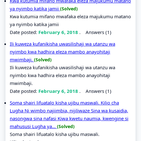
Kwa kutumia mifano mwafaka eleza majukumu matano
ya nyimbo katika jamii
(Solved)
Kwa kutumia mifano mwafaka eleza majukumu matano
ya nyimbo katika jamii
Date posted:
February 6, 2018
.
Answers (1)
Ili kuweza kufanikisha uwasilishaji wa utanzu wa
nyimbo kwa hadhira eleza mambo anayohitaji
mwimbaji.
(Solved)
Ili kuweza kufanikisha uwasilishaji wa utanzu wa
nyimbo kwa hadhira eleza mambo anayohitaji
mwimbaji.
Date posted:
February 6, 2018
.
Answers (1)
Soma shairi lifuatalo kisha ujibu maswali. Kilio cha
Lugha Ni wimbo najiimbia, nijiliwaze Sina wa kusaidia,
nasongwa sina nafasi Kiwa kwetu naumia, kwengine si
mahususi Lugha ya...
(Solved)
Soma shairi lifuatalo kisha ujibu maswali.