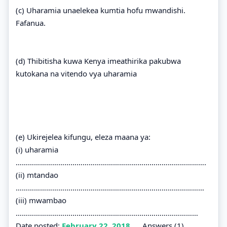
(c) Uharamia unaelekea kumtia hofu mwandishi.
Fafanua.
(d) Thibitisha kuwa Kenya imeathirika pakubwa
kutokana na vitendo vya uharamia
(e) Ukirejelea kifungu, eleza maana ya:
(i) uharamia
………………………………………………………………………………….
(ii) mtandao
…………………………………………………………………………………
(iii) mwambao
………………………………………………………………………………
Date posted:
February 22, 2018
.
Answers (1)