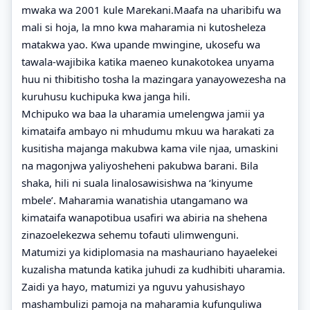
mwaka wa 2001 kule Marekani.Maafa na uharibifu wa
mali si hoja, la mno kwa maharamia ni kutosheleza
matakwa yao. Kwa upande mwingine, ukosefu wa
tawala-wajibika katika maeneo kunakotokea unyama
huu ni thibitisho tosha la mazingara yanayowezesha na
kuruhusu kuchipuka kwa janga hili.
Mchipuko wa baa la uharamia umelengwa jamii ya
kimataifa ambayo ni mhudumu mkuu wa harakati za
kusitisha majanga makubwa kama vile njaa, umaskini
na magonjwa yaliyosheheni pakubwa barani. Bila
shaka, hili ni suala linalosawisishwa na ‘kinyume
mbele’. Maharamia wanatishia utangamano wa
kimataifa wanapotibua usafiri wa abiria na shehena
zinazoelekezwa sehemu tofauti ulimwenguni.
Matumizi ya kidiplomasia na mashauriano hayaelekei
kuzalisha matunda katika juhudi za kudhibiti uharamia.
Zaidi ya hayo, matumizi ya nguvu yahusishayo
mashambulizi pamoja na maharamia kufunguliwa