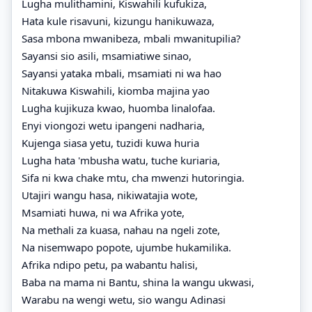
Lugha mulithamini, Kiswahili kufukiza,
Hata kule risavuni, kizungu hanikuwaza,
Sasa mbona mwanibeza, mbali mwanitupilia?
Sayansi sio asili, msamiatiwe sinao,
Sayansi yataka mbali, msamiati ni wa hao
Nitakuwa Kiswahili, kiomba majina yao
Lugha kujikuza kwao, huomba linalofaa.
Enyi viongozi wetu ipangeni nadharia,
Kujenga siasa yetu, tuzidi kuwa huria
Lugha hata 'mbusha watu, tuche kuriaria,
Sifa ni kwa chake mtu, cha mwenzi hutoringia.
Utajiri wangu hasa, nikiwatajia wote,
Msamiati huwa, ni wa Afrika yote,
Na methali za kuasa, nahau na ngeli zote,
Na nisemwapo popote, ujumbe hukamilika.
Afrika ndipo petu, pa wabantu halisi,
Baba na mama ni Bantu, shina la wangu ukwasi,
Warabu na wengi wetu, sio wangu Adinasi