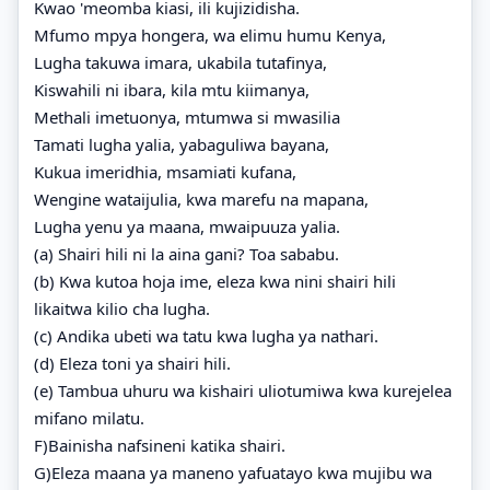
Kwao 'meomba kiasi, ili kujizidisha.
Mfumo mpya hongera, wa elimu humu Kenya,
Lugha takuwa imara, ukabila tutafinya,
Kiswahili ni ibara, kila mtu kiimanya,
Methali imetuonya, mtumwa si mwasilia
Tamati lugha yalia, yabaguliwa bayana,
Kukua imeridhia, msamiati kufana,
Wengine wataijulia, kwa marefu na mapana,
Lugha yenu ya maana, mwaipuuza yalia.
(a) Shairi hili ni la aina gani? Toa sababu.
(b) Kwa kutoa hoja ime, eleza kwa nini shairi hili
likaitwa kilio cha lugha.
(c) Andika ubeti wa tatu kwa lugha ya nathari.
(d) Eleza toni ya shairi hili.
(e) Tambua uhuru wa kishairi uliotumiwa kwa kurejelea
mifano milatu.
F)Bainisha nafsineni katika shairi.
G)Eleza maana ya maneno yafuatayo kwa mujibu wa