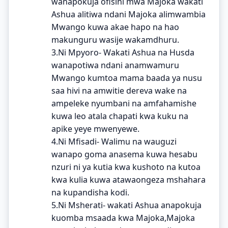
wanapokuja ofisini mwa Majoka wakati
Ashua alitiwa ndani Majoka alimwambia
Mwango kuwa akae hapo na hao
makunguru wasije wakamdhuru.
3.Ni Mpyoro- Wakati Ashua na Husda
wanapotiwa ndani anamwamuru
Mwango kumtoa mama baada ya nusu
saa hivi na amwitie dereva wake na
ampeleke nyumbani na amfahamishe
kuwa leo atala chapati kwa kuku na
apike yeye mwenyewe.
4.Ni Mfisadi- Walimu na wauguzi
wanapo goma anasema kuwa hesabu
nzuri ni ya kutia kwa kushoto na kutoa
kwa kulia kuwa atawaongeza mshahara
na kupandisha kodi.
5.Ni Msherati- wakati Ashua anapokuja
kuomba msaada kwa Majoka,Majoka