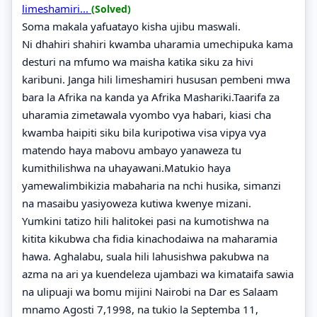
limeshamiri...
(Solved)
Soma makala yafuatayo kisha ujibu maswali.
Ni dhahiri shahiri kwamba uharamia umechipuka kama
desturi na mfumo wa maisha katika siku za hivi
karibuni. Janga hili limeshamiri hususan pembeni mwa
bara la Afrika na kanda ya Afrika Mashariki.Taarifa za
uharamia zimetawala vyombo vya habari, kiasi cha
kwamba haipiti siku bila kuripotiwa visa vipya vya
matendo haya mabovu ambayo yanaweza tu
kumithilishwa na uhayawani.Matukio haya
yamewalimbikizia mabaharia na nchi husika, simanzi
na masaibu yasiyoweza kutiwa kwenye mizani.
Yumkini tatizo hili halitokei pasi na kumotishwa na
kitita kikubwa cha fidia kinachodaiwa na maharamia
hawa. Aghalabu, suala hili lahusishwa pakubwa na
azma na ari ya kuendeleza ujambazi wa kimataifa sawia
na ulipuaji wa bomu mijini Nairobi na Dar es Salaam
mnamo Agosti 7,1998, na tukio la Septemba 11,