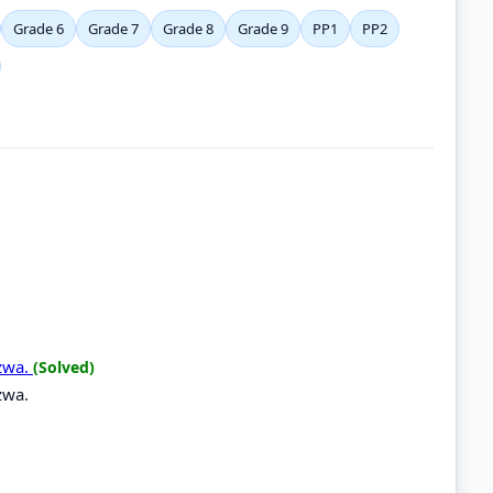
Grade 6
Grade 7
Grade 8
Grade 9
PP1
PP2
mzwa.
(Solved)
zwa.