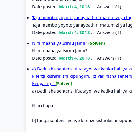
Date posted:
March 4, 2018
.
Answers (1)
Taja mambo yoyote yanayoathiri matumizi ya lu
Taja mambo yoyote yanayoathiri matumizi ya lu
Date posted:
March 4, 2018
.
Answers (1)
Nini maana ya Isimu Jamii?
(Solved)
Nini maana ya Isimu Jamii?
Date posted:
March 4, 2018
.
Answers (1)
a) Badilisha sentensi ifuatayo iwe katika hali ya
kitenzi kishirikishi kipungufu. c) Yakinisha sent
Kenya. d)...
(Solved)
a) Badilisha sentensi ifuatayo iwe katika hali ya 
Njoo hapa.
b)Tunga sentensi yenye kitenzi kishirikishi kipun