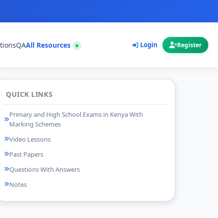
tions
QA
All Resources
Login
Register
QUICK LINKS
Primary and High School Exams in Kenya With
Marking Schemes
Video Lessons
Past Papers
Questions With Answers
Notes