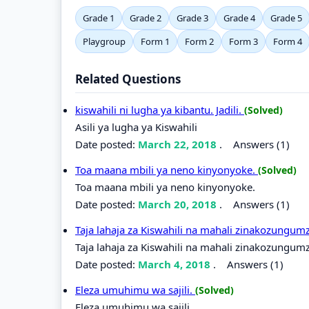
Grade 1
Grade 2
Grade 3
Grade 4
Grade 5
Playgroup
Form 1
Form 2
Form 3
Form 4
Related Questions
kiswahili ni lugha ya kibantu. Jadili.
(Solved)
Asili ya lugha ya Kiswahili
Date posted:
March 22, 2018
.
Answers (1)
Toa maana mbili ya neno kinyonyoke.
(Solved)
Toa maana mbili ya neno kinyonyoke.
Date posted:
March 20, 2018
.
Answers (1)
Taja lahaja za Kiswahili na mahali zinakozungu
Taja lahaja za Kiswahili na mahali zinakozungum
Date posted:
March 4, 2018
.
Answers (1)
Eleza umuhimu wa sajili.
(Solved)
Eleza umuhimu wa sajili.