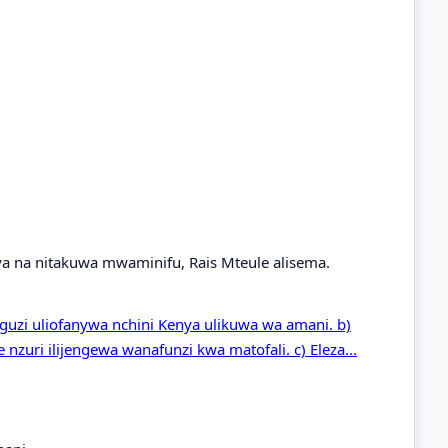
 na nitakuwa mwaminifu, Rais Mteule alisema.
aguzi uliofanywa nchini Kenya ulikuwa wa amani. b)
 nzuri ilijengewa wanafunzi kwa matofali. c) Eleza...