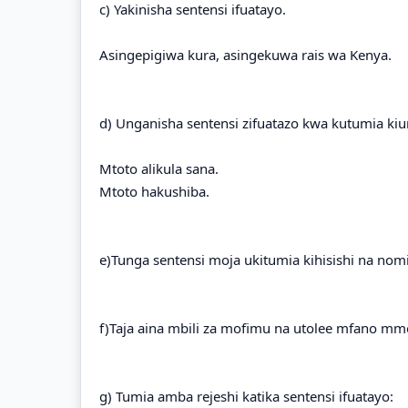
c) Yakinisha sentensi ifuatayo.
Asingepigiwa kura, asingekuwa rais wa Kenya.
d) Unganisha sentensi zifuatazo kwa kutumia ki
Mtoto alikula sana.
Mtoto hakushiba.
e)Tunga sentensi moja ukitumia kihisishi na no
f)Taja aina mbili za mofimu na utolee mfano m
g) Tumia amba rejeshi katika sentensi ifuatayo: