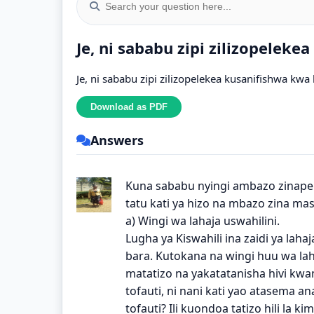
Je, ni sababu zipi zilizopeleke
Je, ni sababu zipi zilizopelekea kusanifishwa kwa 
Answers
Kuna sababu nyingi ambazo zinapel
tatu kati ya hizo na mbazo zina mas
a) Wingi wa lahaja uswahilini.
Lugha ya Kiswahili ina zaidi ya lah
bara. Kutokana na wingi huu wa lah
matatizo na yakatatanisha hivi kw
tofauti, ni nani kati yao atasema 
tofauti? Ili kuondoa tatizo hili la ki