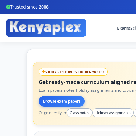
Trusted since
2008
Exams
Sc
STUDY RESOURCES ON KENYAPLEX
Get ready-made curriculum aligned re
Exam papers, notes, holiday assignments and topical q
Browse exam papers
Or go directly to:
Class notes
Holiday assignments