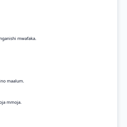
unganishi mwafaka.
mino maalum.
moja mmoja.