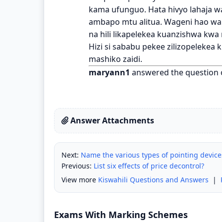
kama ufunguo. Hata hivyo lahaja wal
ambapo mtu alitua. Wageni hao wa
na hili likapelekea kuanzishwa kwa
Hizi si sababu pekee zilizopelekea k
mashiko zaidi.
maryann1
answered the question
Answer Attachments
Next:
Name the various types of pointing device
Previous:
List six effects of price decontrol?
View more
Kiswahili Questions and Answers
|
Exams With Marking Schemes