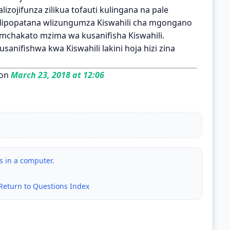
izojifunza zilikua tofauti kulingana na pale
lipopatana wlizungumza Kiswahili cha mgongano
 mchakato mzima wa kusanifisha Kiswahili.
usanifishwa kwa Kiswahili lakini hoja hizi zina
 on
March 23, 2018 at 12:06
s in a computer.
Return to Questions Index