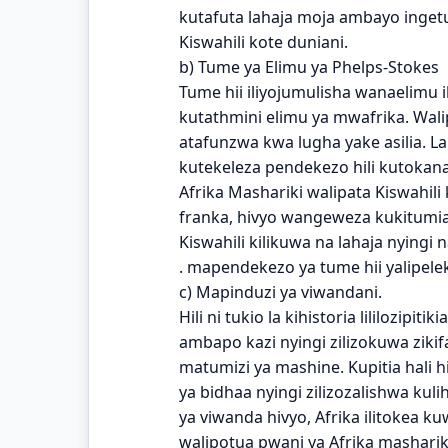
kutafuta lahaja moja ambayo inge
Kiswahili kote duniani.
b) Tume ya Elimu ya Phelps-Stokes
Tume hii iliyojumulisha wanaelimu i
kutathmini elimu ya mwafrika. Wal
atafunzwa kwa lugha yake asilia. L
kutekeleza pendekezo hili kutokana
Afrika Mashariki walipata Kiswahil
franka, hivyo wangeweza kukitumia 
Kiswahili kilikuwa na lahaja nyingi n
. mapendekezo ya tume hii yalipele
c) Mapinduzi ya viwandani.
Hili ni tukio la kihistoria lililozipit
ambapo kazi nyingi zilizokuwa zik
matumizi ya mashine. Kupitia hali h
ya bidhaa nyingi zilizozalishwa kuli
ya viwanda hivyo, Afrika ilitokea 
walipotua pwani ya Afrika mashariki