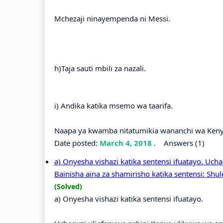
Mchezaji ninayempenda ni Messi.
h)Taja sauti mbili za nazali.
i) Andika katika msemo wa taarifa.
Naapa ya kwamba nitatumikia wananchi wa Kenya
Date posted:
March 4, 2018
.
Answers (1)
a) Onyesha vishazi katika sentensi ifuatayo. Uch
Bainisha aina za shamirisho katika sentensi: Shule
(Solved)
a) Onyesha vishazi katika sentensi ifuatayo.