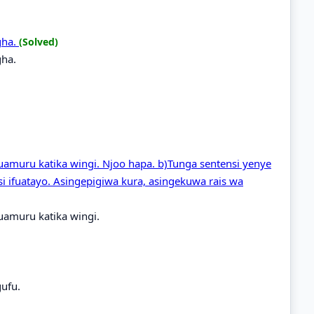
gha.
(Solved)
gha.
 kuamuru katika wingi. Njoo hapa. b)Tunga sentensi yenye
ensi ifuatayo. Asingepigiwa kura, asingekuwa rais wa
kuamuru katika wingi.
gufu.