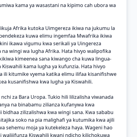
tumiwa kama ya wasastani na kipimo cah ubora wa
likuja Afrika kutoka Uimgereza ikiwa na jukumu la
ipendekeza kuwa elimu ingemfaa Mwafrika ikiwa
akini ikawa vigumu kwa serikali ya Uingereza
 na wingi wa lugha Afrika. Hata hivyo walipofika
i kikiwa kimeenea sana kiwango cha kuwa lingua-
Kiswahili kama lugha ya kufunzia. Hata hivyo
a ili kitumike vyema katika elimu ilifaa kisanifishwe
kea kusanifishwa kwa lugha ya Kiswahili.
ikia nchi za Bara Uropa. Tukio hili lilizalisha viwanada
ifanya na binabamu zilianza kufanywa kwa
ii bidhaa zilizalishwa kwa wingi sana. Kwa sababu
hitajika soko na pia malighafi ya kutumika kwa ajili
kuwa sehemu moja ya kutekeleza haya. Wageni hao
 walijifunza Kiswahili kwani ndicho kilichokuwa