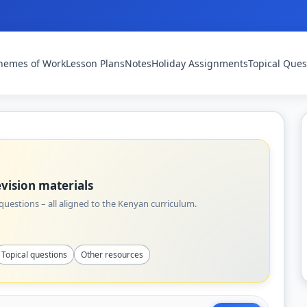
hemes of Work
Lesson Plans
Notes
Holiday Assignments
Topical Ques
vision materials
uestions – all aligned to the Kenyan curriculum.
Topical questions
Other resources