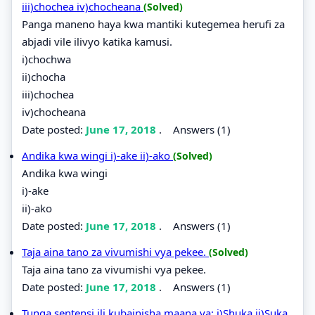
iii)chochea iv)chocheana
(Solved)
Panga maneno haya kwa mantiki kutegemea herufi za
abjadi vile ilivyo katika kamusi.
i)chochwa
ii)chocha
iii)chochea
iv)chocheana
Date posted:
June 17, 2018
.
Answers (1)
Andika kwa wingi i)-ake ii)-ako
(Solved)
Andika kwa wingi
i)-ake
ii)-ako
Date posted:
June 17, 2018
.
Answers (1)
Taja aina tano za vivumishi vya pekee.
(Solved)
Taja aina tano za vivumishi vya pekee.
Date posted:
June 17, 2018
.
Answers (1)
Tunga sentensi ili kubainisha maana ya: i)Shuka ii)Suka