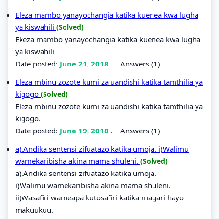
Eleza mambo yanayochangia katika kuenea kwa lugha
ya kiswahili
(Solved)
Ekeza mambo yanayochangia katika kuenea kwa lugha
ya kiswahili
Date posted:
June 21, 2018
.
Answers (1)
Eleza mbinu zozote kumi za uandishi katika tamthilia ya
kigogo
(Solved)
Eleza mbinu zozote kumi za uandishi katika tamthilia ya
kigogo.
Date posted:
June 19, 2018
.
Answers (1)
a).Andika sentensi zifuatazo katika umoja. i)Walimu
wamekaribisha akina mama shuleni.
(Solved)
a).Andika sentensi zifuatazo katika umoja.
i)Walimu wamekaribisha akina mama shuleni.
ii)Wasafiri wameapa kutosafiri katika magari hayo
makuukuu.