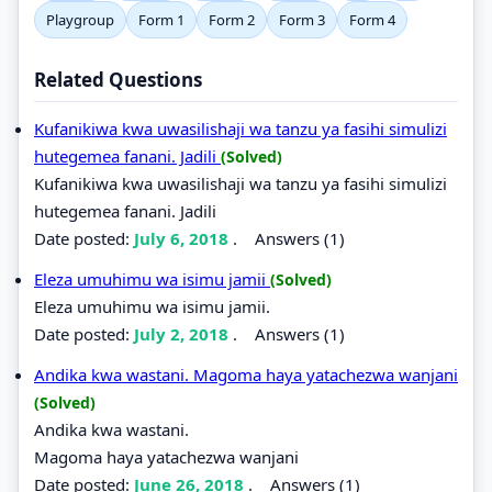
Playgroup
Form 1
Form 2
Form 3
Form 4
Related Questions
Kufanikiwa kwa uwasilishaji wa tanzu ya fasihi simulizi
hutegemea fanani. Jadili
(Solved)
Kufanikiwa kwa uwasilishaji wa tanzu ya fasihi simulizi
hutegemea fanani. Jadili
Date posted:
July 6, 2018
.
Answers (1)
Eleza umuhimu wa isimu jamii
(Solved)
Eleza umuhimu wa isimu jamii.
Date posted:
July 2, 2018
.
Answers (1)
Andika kwa wastani. Magoma haya yatachezwa wanjani
(Solved)
Andika kwa wastani.
Magoma haya yatachezwa wanjani
Date posted:
June 26, 2018
.
Answers (1)