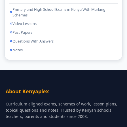
Primary and High School Exams in Kenya With Marking
Schemes
Video Lessons
Past Papers
Questions With Answers
Notes
About Kenyaplex
Curriculum aligned exams, schemes of work, lesson plans,
topical questions and notes. Trusted by Kenyan schools,
teachers, parents and students since 2008.