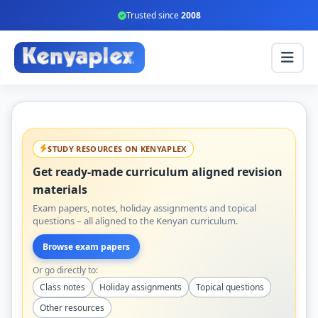
Trusted since
2008
STUDY RESOURCES ON KENYAPLEX
Get ready-made curriculum aligned revision
materials
Exam papers, notes, holiday assignments and topical
questions – all aligned to the Kenyan curriculum.
Browse exam papers
Or go directly to:
Class notes
Holiday assignments
Topical questions
Other resources