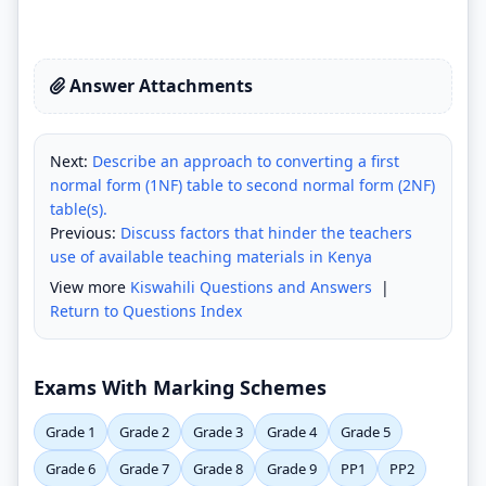
Answer Attachments
Next:
Describe an approach to converting a first
normal form (1NF) table to second normal form (2NF)
table(s).
Previous:
Discuss factors that hinder the teachers
use of available teaching materials in Kenya
View more
Kiswahili Questions and Answers
|
Return to Questions Index
Exams With Marking Schemes
Grade 1
Grade 2
Grade 3
Grade 4
Grade 5
Grade 6
Grade 7
Grade 8
Grade 9
PP1
PP2