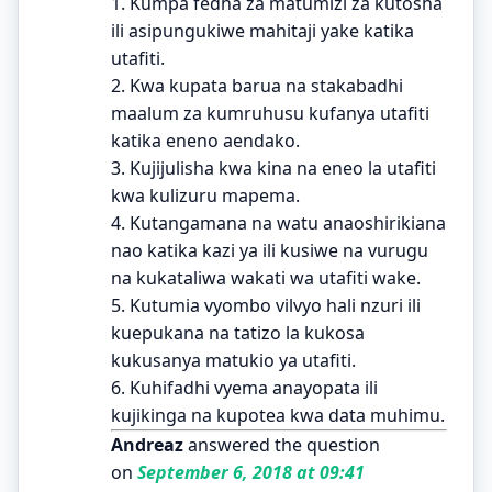
1. Kumpa fedha za matumizi za kutosha
ili asipungukiwe mahitaji yake katika
utafiti.
2. Kwa kupata barua na stakabadhi
maalum za kumruhusu kufanya utafiti
katika eneno aendako.
3. Kujijulisha kwa kina na eneo la utafiti
kwa kulizuru mapema.
4. Kutangamana na watu anaoshirikiana
nao katika kazi ya ili kusiwe na vurugu
na kukataliwa wakati wa utafiti wake.
5. Kutumia vyombo vilvyo hali nzuri ili
kuepukana na tatizo la kukosa
kukusanya matukio ya utafiti.
6. Kuhifadhi vyema anayopata ili
kujikinga na kupotea kwa data muhimu.
Andreaz
answered the question
on
September 6, 2018 at 09:41