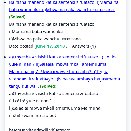
Bainisha maneno katika sentensi zifuatazo. i)Mama na
baba wamefika. ii)Mbwa na paka wanchukiana sana.
(Solved)
Bainisha maneno katika sentensi zifuatazo.
i)Mama na baba wamefika.
ii)Mbwa na paka wanchukiana sana.
Date posted:
June 17, 2018
.
Answers (1)
a)Onyesha vivisishi katika sentensi zifuatazo. i) Lo! lo!
yule ni nani? ii)Salaala! mbwa mkali amemuuma
Maimuna. iii)Zii! kwani wewe huna aibu? b)Tegua
vitendawili vifuatavyo. i)Nina saa ambayo haijasimama
tangu kutiwa...
(Solved)
a)Onyesha vivisishi katika sentensi zifuatazo.
i) Lo! lo! yule ni nani?
ii)Salaala! mbwa mkali amemuuma Maimuna.
iii)Zii! kwani huna aibu?
b)Tegua vitendawili vifuatavyo.