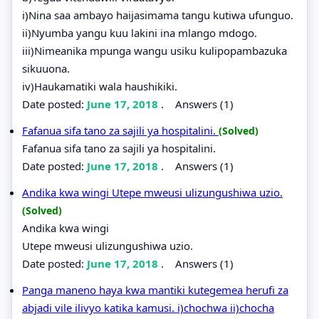
i)Nina saa ambayo haijasimama tangu kutiwa ufunguo.
ii)Nyumba yangu kuu lakini ina mlango mdogo.
iii)Nimeanika mpunga wangu usiku kulipopambazuka
sikuuona.
iv)Haukamatiki wala haushikiki.
Date posted:
June 17, 2018
.
Answers (1)
Fafanua sifa tano za sajili ya hospitalini.
(Solved)
Fafanua sifa tano za sajili ya hospitalini.
Date posted:
June 17, 2018
.
Answers (1)
Andika kwa wingi Utepe mweusi ulizungushiwa uzio.
(Solved)
Andika kwa wingi
Utepe mweusi ulizungushiwa uzio.
Date posted:
June 17, 2018
.
Answers (1)
Panga maneno haya kwa mantiki kutegemea herufi za
abjadi vile ilivyo katika kamusi. i)chochwa ii)chocha