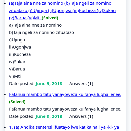
(a)Taja aina nne za nomino (b)Taja ngeli za nomino
zifuatazo (i) Ujinga (ii)Ugonjwa (iii)Kucheza (iv)Sukari
(v)Barua (vi)Mti
(Solved)
a)Taja aina nne za nomino
b)Taja ngeli za nomino zifuatazo
i)Ujinga
ii)Ugonjwa
iii)Kucheza
iv)Sukari
v)Barua
vi)Mti
Date posted:
June 9, 2018
.
Answers (1)
Fafanua mambo tatu yanayoweza kuifanya lugha ienee.
(Solved)
Fafanua mambo tatu yanayoweza kuifanya lugha ienee.
Date posted:
June 9, 2018
.
Answers (1)
1. (a) Andika sentensi ifuatayo iwe katika hali ya -ki- ya