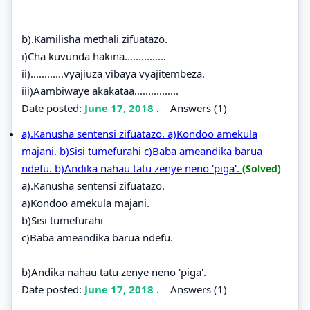
b).Kamilisha methali zifuatazo.
i)Cha kuvunda hakina...............
ii)............vyajiuza vibaya vyajitembeza.
iii)Aambiwaye akakataa................
Date posted:
June 17, 2018
.
Answers (1)
a).Kanusha sentensi zifuatazo. a)Kondoo amekula
majani. b)Sisi tumefurahi c)Baba ameandika barua
ndefu. b)Andika nahau tatu zenye neno 'piga'.
(Solved)
a).Kanusha sentensi zifuatazo.
a)Kondoo amekula majani.
b)Sisi tumefurahi
c)Baba ameandika barua ndefu.
b)Andika nahau tatu zenye neno 'piga'.
Date posted:
June 17, 2018
.
Answers (1)