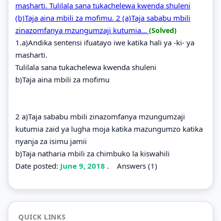
masharti. Tulilala sana tukachelewa kwenda shuleni
(b)Taja aina mbili za mofimu. 2 (a)Taja sababu mbili
zinazomfanya mzungumzaji kutumia...
(Solved)
1.a)Andika sentensi ifuatayo iwe katika hali ya -ki- ya
masharti.
Tulilala sana tukachelewa kwenda shuleni
b)Taja aina mbili za mofimu
2 a)Taja sababu mbili zinazomfanya mzungumzaji
kutumia zaid ya lugha moja katika mazungumzo katika
nyanja za isimu jamii
b)Taja natharia mbili za chimbuko la kiswahili
Date posted:
June 9, 2018
.
Answers (1)
QUICK LINKS